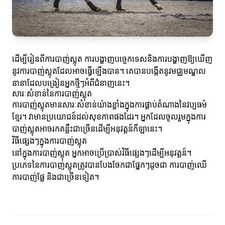
ដើម្បីរៀនពីការបាញ់ស្លុត ការបង្ហាញបច្ចេកទេសនិងការបង្ហាញឱ្យឃើញ
នូវការបាញ់ស្លុតដែលអាចធ្វើឡើងបាន។ គេបានបង្កើតនូវមជ្ឈមណ្ឌល
នានាដែលបង្រៀនអ្នកថ្មីៗអំពីជំនាញនេះ។
សារៈសំខាន់នៃការបាញ់ស្លុត
ការបាញ់ស្លុតមានសារៈសំខាន់យ៉ាងខ្លាំងក្នុងការផ្គាប់តំណាងនៃវប្បធម៌
ខ្មែរ។ វាមានប្រយោជន៍ដល់សុខភាពផងដែរ។ អ្នកដែលចូលរួមក្នុងការ
បាញ់ស្លុតអាចរកគន្លឹះជាច្រើនដើម្បីអនុវត្តន៍កីឡានេះ។
វិធីផ្សេងៗក្នុងការបាញ់ស្លុត
នៅក្នុងការបាញ់ស្លុត អ្នកអាចប្រើប្រាស់វិធីផ្សេងៗដើម្បីអនុវត្តន៍។
ប្រភេទនៃការបាញ់ស្លុតត្រូវបានបែងចែកជាផ្នែកៗដូចជា ការបាញ់ឈើ
ការបាញ់ផ្លែ និងជាច្រើនទៀត។