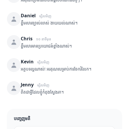
Daniel
ម្សិលមិញ
ខ្លឹមសារច្បាស់លាស់ ងាយយល់ណាស់។
Chris
១០ នាទីមុន
ខ្លឹមសារមានប្រយោជន៍ខ្លាំងណាស់។
Kevin
ម្សិលមិញ
អត្ថបទល្អណាស់! អរគុណសម្រាប់ការចែករំលែក។
Jenny
ម្សិលមិញ
ពិតជាអ្វីដែលខ្ញុំកំពុងស្វែងរក។
បញ្ចេញមតិ