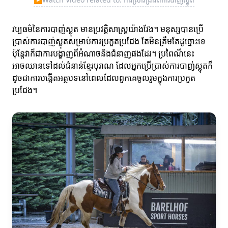
វប្បធម៌នៃការបាញ់ស្លុត មានប្រវត្តិសាស្ត្រយ៉ាងវែង។ មនុស្សបានប្រើ
ប្រាស់ការបាញ់ស្លុតសម្រាប់ការប្រកួតប្រជែង តែមិនត្រឹមតែដូច្នោះទេ
ប៉ុន្តែវាក៏ជាការបង្ហាញពីអំណាចនិងជំនាញផងដែរ។ ប្រពៃណីនេះ
អាចឈានទៅដល់ជំនាន់ខ្មែរបុរាណ ដែលអ្នកប្រើប្រាស់ការបាញ់ស្លុតក៏
ដូចជាការបង្កើតអត្ថបទនៅពេលដែលពួកគេចូលរួមក្នុងការប្រកួត
ប្រជែង។