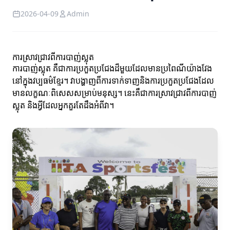
2026-04-09
Admin
ការស្រាវជ្រាវពីការបាញ់ស្លុត
ការបាញ់ស្លុត គឺជាការប្រកួតប្រជែងដ៏មួយដែលមានប្រពៃណីយ៉ាងវែង
នៅក្នុងវប្បធម៌ខ្មែរ។ វាបង្ហាញពីការទាក់ទាញនិងការប្រកួតប្រជែងដែល
មានលក្ខណៈពិសេសសម្រាប់មនុស្ស។ នេះគឺជាការស្រាវជ្រាវពីការបាញ់
ស្លុត និងអ្វីដែលអ្នកគួរតែដឹងអំពីវា។