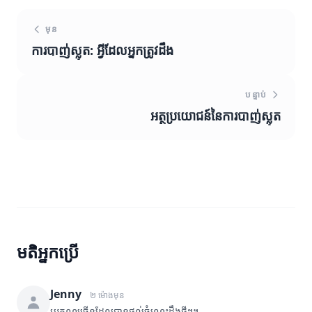
មុន
ការបាញ់ស្លុត: អ្វីដែលអ្នកត្រូវដឹង
បន្ទាប់
អត្ថប្រយោជន៍នៃការបាញ់ស្លុត
មតិអ្នកប្រើ
Jenny
២ ម៉ោងមុន
អរគុណច្រើនដែលបានផ្តល់ចំណេះដឹងថ្មីៗ។