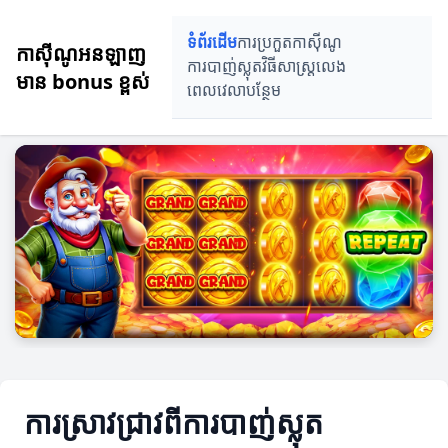
ទំព័រដើម
ការប្រកួតកាស៊ីណូ
កាស៊ីណូអនឡាញ
ការបាញ់ស្លុត
វិធីសាស្ត្រលេង
មាន bonus ខ្ពស់
ពេលវេលាបន្ថែម
ការស្រាវជ្រាវពីការបាញ់ស្លុត