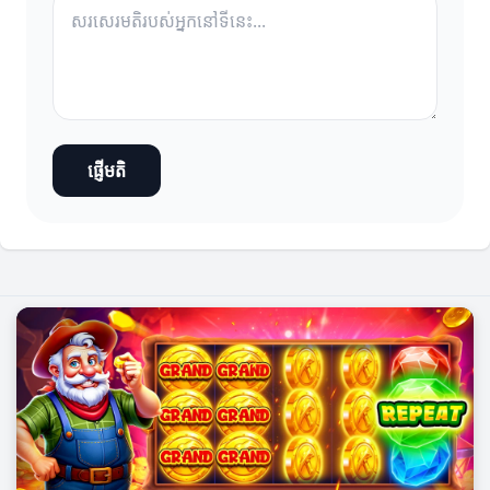
ផ្ញើមតិ