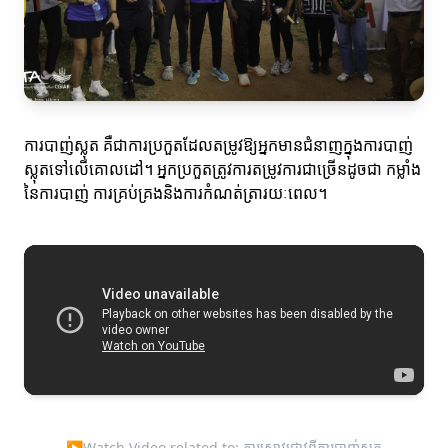
ការបាញ់ស្លុត គឺជាការប្រកួតដែលតម្រូវឱ្យអ្នកមានជំនាញក្នុងការបាញ់
ស្លុតទៅលើគោលដៅ។ អ្នកប្រកួតត្រូវការតម្រូវការជាច្រើនដូចជា កម្លាំង
នៃការបាញ់ ការគ្រប់គ្រងនិងការកំណត់ត្រារយៈពេល។
▶
Watch Video related to: ការស្រាវជ្រាវពីការបាញ់ស្លុត