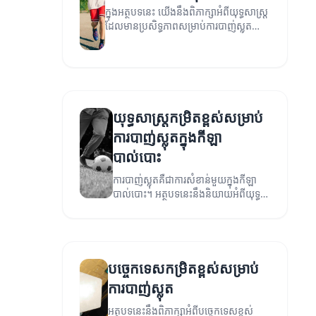
ក្នុងអត្ថបទនេះ យើងនឹងពិភាក្សាអំពីយុទ្ធសាស្ត្រ
ដែលមានប្រសិទ្ធភាពសម្រាប់ការបាញ់ស្លុត
បាល់បោះ ដែលអាចជួយអ្នកបង្កើនជំនាញ និង
ភាពជោគជ័យក្នុងការបាញ់ស្លុត។
យុទ្ធសាស្ត្រកម្រិតខ្ពស់សម្រាប់
ការបាញ់ស្លុតក្នុងកីឡា
បាល់បោះ
ការបាញ់ស្លុតគឺជាការសំខាន់មួយក្នុងកីឡា
បាល់បោះ។ អត្ថបទនេះនឹងនិយាយអំពីយុទ្ធ
សាស្ត្រកម្រិតខ្ពស់សម្រាប់ការបាញ់ស្លុត។
បច្ចេកទេសកម្រិតខ្ពស់សម្រាប់
ការបាញ់ស្លុត
អត្ថបទនេះនឹងពិភាក្សាអំពីបច្ចេកទេសខ្ពស់