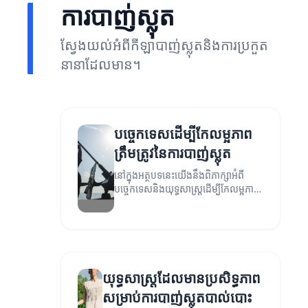
ការបាញ់ស្លុត
ស្វែងយល់អំពីកីឡាបាញ់ស្លុតនិងការប្រកួត
នានាដែលមាន។
បច្ចេកទេសដើម្បីកែលម្អភាព
ត្រឹមត្រូវនៃការបាញ់ស្លុត
នៅក្នុងអត្ថបទនេះយើងនឹងពិភាក្សាអំពី
បច្ចេកទេសនិងយុទ្ធសាស្ត្រដើម្បីកែលម្អភាព
ត្រឹមត្រូវនៃការបាញ់ស្លុត។
យុទ្ធសាស្ត្រដែលមានប្រសិទ្ធភាព
សម្រាប់ការបាញ់ស្លុតបាល់បោះ