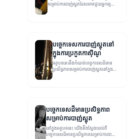
សម្រាប់ការបាញ់ស្លុតដែលអាចជួយអ្នកឲ្យ
ក្លាយទៅជាអ្នកបាញ់ស្លុតដែលមានសមត្ថភាព
កាន់តែប្រសើរឡើង។
បច្ចេកទេសការបាញ់ស្លុតនៅ
ក្នុងការប្រកួតកាស៊ីណូ
អត្ថបទនេះនឹងកំណត់បច្ចេកទេសដ៏មាន
ប្រសិទ្ធភាពសម្រាប់ការបាញ់ស្លុតនៅក្នុងការ
ប្រកួតកាស៊ីណូ។
បច្ចេកទេសដ៏មានប្រសិទ្ធភាព
សម្រាប់ការបាញ់ស្លុត
នៅក្នុងអត្ថបទនេះ យើងនឹងស្វែងយល់ពី
បច្ចេកទេសដ៏មានប្រសិទ្ធភាពសម្រាប់ការបាញ់