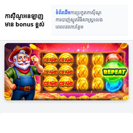
ទំព័រដើម
ការប្រកួតកាស៊ីណូ
កាស៊ីណូអនឡាញ
ការបាញ់ស្លុត
វិធីសាស្ត្រលេង
មាន bonus ខ្ពស់
ពេលវេលាបន្ថែម