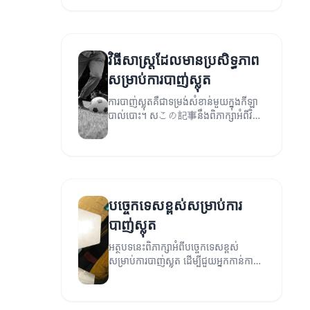
វិធីសាស្ត្រដែលមានប្រសិទ្ធភាព
សម្រាប់ការបាញ់ស្លុត
ការបាញ់ស្លុតគឺជាទម្រង់សំខាន់មួយក្នុងកីឡា
បាល់បោះ។ សこの記事នឹងពិភាក្សាអំពីវិធី
សាស្ត្រដែលមានប្រសិទ្ធភាពសម្រាប់ការបាញ់
ស្លុត។
បច្ចេកទេសខ្ពស់សម្រាប់ការ
បាញ់ស្លុត
អត្ថបទនេះពិភាក្សាអំពីបច្ចេកទេសខ្ពស់
សម្រាប់ការបាញ់ស្លុត ដើម្បីជួយអ្នកកាន់កាប់
និងប្រើប្រាស់ជំនាញរបស់អ្នកឲ្យមានអត្ថ
ប្រយោជន៍។