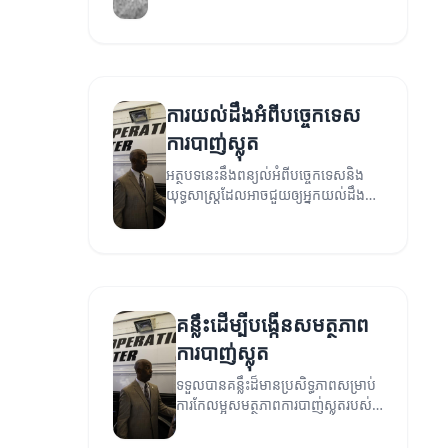
ស្លុតដែលអាចជួយអ្នកបង្កើនជំនាញ និង
សមត្ថភាពក្នុងការបាញ់ស្លុតក្នុងកីឡា
បាល់បោះ។
ការយល់ដឹងអំពីបច្ចេកទេស
ការបាញ់ស្លុត
អត្ថបទនេះនឹងពន្យល់អំពីបច្ចេកទេសនិង
យុទ្ធសាស្ត្រដែលអាចជួយឲ្យអ្នកយល់ដឹង
បន្ថែមអំពីការបាញ់ស្លុត។
គន្លឹះដើម្បីបង្កើនសមត្ថភាព
ការបាញ់ស្លុត
ទទួលបានគន្លឹះដ៏មានប្រសិទ្ធភាពសម្រាប់
ការកែលម្អសមត្ថភាពការបាញ់ស្លុតរបស់
អ្នក។