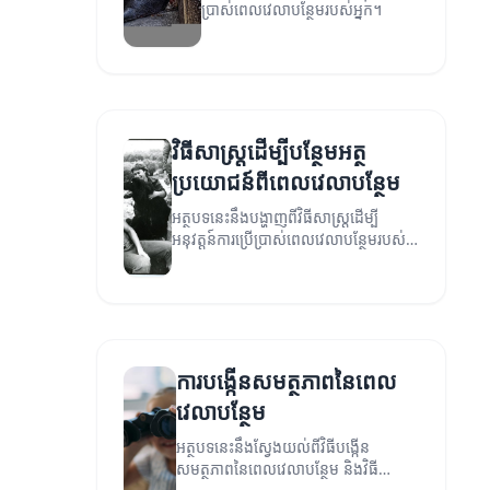
ប្រាស់ពេលវេលាបន្ថែមរបស់អ្នក។
វិធីសាស្ត្រដើម្បីបន្ថែមអត្ថ
ប្រយោជន៍ពីពេលវេលាបន្ថែម
អត្ថបទនេះនឹងបង្ហាញពីវិធីសាស្ត្រដើម្បី
អនុវត្តន៍ការប្រើប្រាស់ពេលវេលាបន្ថែមរបស់
អ្នកឱ្យមានប្រសិទ្ធភាព និងមានអត្ថប្រយោជន៍
ខ្ពស់។
ការបង្កើនសមត្ថភាពនៃពេល
វេលាបន្ថែម
អត្ថបទនេះនឹងស្វែងយល់ពីវិធីបង្កើន
សមត្ថភាពនៃពេលវេលាបន្ថែម និងវិធី