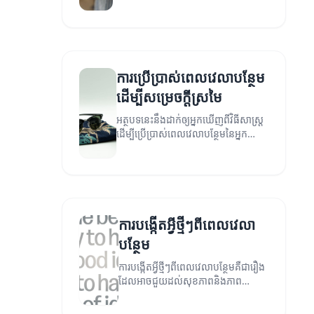
ណាមួយដែលអាចធ្វើអោយវាបាន
ប្រយោជន៍។
ការប្រើប្រាស់ពេលវេលាបន្ថែម
ដើម្បីសម្រេចក្តីស្រមៃ
អត្ថបទនេះនឹងដាក់ឲ្យអ្នកឃើញពីវិធីសាស្ត្រ
ដើម្បីប្រើប្រាស់ពេលវេលាបន្ថែមនៃអ្នក
សម្រេចក្តីស្រមៃរបស់អ្នក។
ការបង្កើតអ្វីថ្មីៗពីពេលវេលា
បន្ថែម
ការបង្កើតអ្វីថ្មីៗពីពេលវេលាបន្ថែមគឺជារឿង
ដែលអាចជួយដល់សុខភាពនិងភាព
រីកចម្រើនរបស់អ្នក។