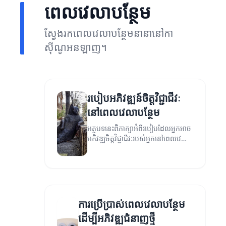
ពេលវេលាបន្ថែម
ស្វែងរកពេលវេលាបន្ថែមនានានៅកា
ស៊ីណូអនឡាញ។
របៀបអភិវឌ្ឍន៍ចិត្តវិជ្ជាជីវៈ
នៅពេលវេលាបន្ថែម
អត្ថបទនេះពិភាក្សាអំពីរបៀបដែលអ្នកអាច
អភិវឌ្ឍចិត្តវិជ្ជាជីវៈរបស់អ្នកនៅពេលវេលា
បន្ថែម។
ការប្រើប្រាស់ពេលវេលាបន្ថែម
ដើម្បីអភិវឌ្ឍជំនាញថ្មី