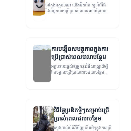
នៅក្នុងអត្ថបទនេះ យើងនឹងពិភាក្សាអំពីវិធី
ដែលអ្នកអាចប្រើប្រាស់ពេលវេលាបន្ថែមរបស់
អ្នកដើម្បីអភិវឌ្ឍជំនាញថ្មីៗ និងកែលម្អជីវិត
ប្រចាំថ្ងៃ។
ការបង្កើនសមត្ថភាពក្នុងការ
ប្រើប្រាស់ពេលវេលាបន្ថែម
អត្ថបទនេះផ្តល់ឱ្យអ្នកនូវវិធីសាស្ត្រដើម្បី
កែលម្អការប្រើប្រាស់ពេលវេលាបន្ថែម
របស់អ្នក។
វិធីច្នៃប្រឌិតថ្មីៗសម្រាប់ប្រើ
ប្រាស់ពេលវេលាបន្ថែម
ស្វែងយល់អំពីវិធីច្នៃប្រឌិតថ្មីៗក្នុងការប្រើ