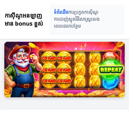
ទំព័រដើម
ការប្រកួតកាស៊ីណូ
កាស៊ីណូអនឡាញ
ការបាញ់ស្លុត
វិធីសាស្ត្រលេង
មាន bonus ខ្ពស់
ពេលវេលាបន្ថែម