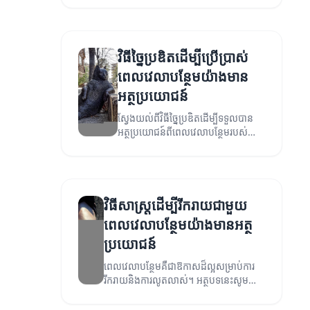
វិធីច្នៃប្រឌិតដើម្បីប្រើប្រាស់
ពេលវេលាបន្ថែមយ៉ាងមាន
អត្ថប្រយោជន៍
ស្វែងយល់ពីវិធីច្នៃប្រឌិតដើម្បីទទួលបាន
អត្ថប្រយោជន៍ពីពេលវេលាបន្ថែមរបស់
អ្នក។
វិធីសាស្ត្រដើម្បីរីករាយជាមួយ
ពេលវេលាបន្ថែមយ៉ាងមានអត្ថ
ប្រយោជន៍
ពេលវេលាបន្ថែមគឺជាឱកាសដ៏ល្អសម្រាប់ការ
រីករាយនិងការលូតលាស់។ អត្ថបទនេះសូម
ណែនាំជូនអ្នកនូវវិធីសាស្ត្រដែលអាចឲ្យអ្នក
រីករាយជាមួយពេលវេលាបន្ថែម។