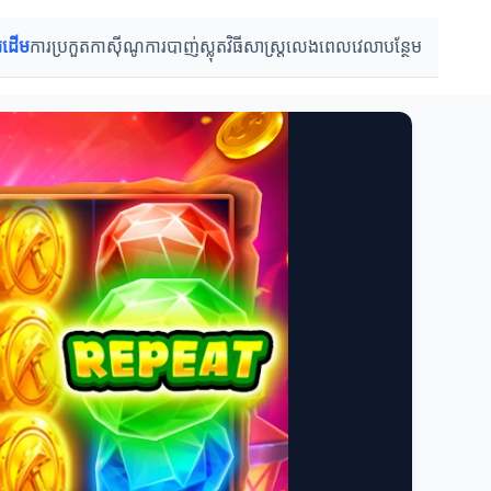
័រដើម
ការប្រកួតកាស៊ីណូ
ការបាញ់ស្លុត
វិធីសាស្ត្រលេង
ពេលវេលាបន្ថែម