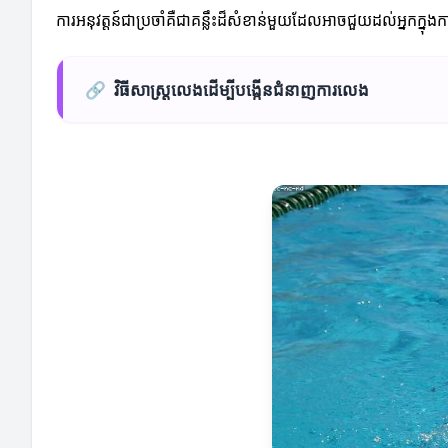
ការអនុវត្តន៍ជាប្រចាំគឺជាគន្លឹះដ៏សំខាន់មួយដែលអាចជួយដល់អ្នកក្
🔗
វិធីសាស្ត្រលេងដើម្បីបង្កើនជំនាញការលេង