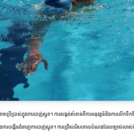
នកអាចប្រើប្រាស់ក្នុងការបាញ់ស្លុត។ ការសង្កត់សំខាន់គឺការអនុវត្តន៍និងការល
ក្នុងការបង្កើនជំនាញការបាញ់ស្លុត។ ការជ្រើសរើសគោលបំណងដែលច្បាស់លាស់ន