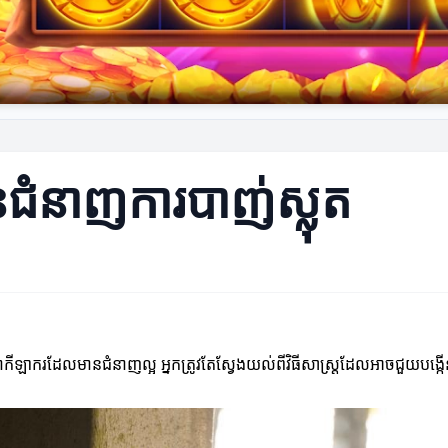
កើនជំនាញការបាញ់ស្លុត
ជាកីឡាករដែលមានជំនាញល្អ អ្នកត្រូវតែស្វែងយល់ពីវិធីសាស្ត្រដែលអាចជួយបង្