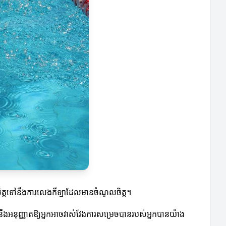
ើកទឹកចិត្តទៅនឹងការលេងកីឡាដែលមានចំណូលចិត្ត។
ឹងអនុញ្ញាតឱ្យអ្នកអាចវាស់វែងការសម្រេចបានរបស់អ្នកបានយ៉ាង