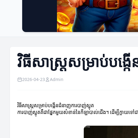
វិធីសាស្ត្រសម្រាប់បង្
2026-04-23
Admin
វិធីសាស្ត្រសម្រាប់បង្កើនជំនាញការបាញ់ស្លុត
ការបាញ់ស្លុតគឺជាផ្នែកមួយសំខាន់នៃកីឡាបាល់ជើង។ ដើម្បីក្លាយទៅ