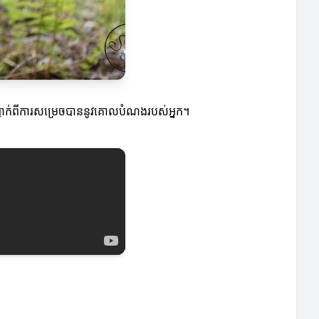
របញ្ជាក់ពីការសម្រេចបាននូវគោលបំណងរបស់អ្នក។