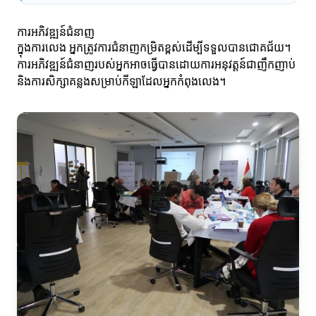
ការអភិវឌ្ឍន៍ជំនាញ
ក្នុងការលេង អ្នកត្រូវការជំនាញកម្រិតខ្ពស់ដើម្បីទទួលបានជោគជ័យ។
ការអភិវឌ្ឍន៍ជំនាញរបស់អ្នកអាចធ្វើបានដោយការអនុវត្តន៍ជាញឹកញាប់
និងការសិក្សាគន្លងសម្រាប់កីឡាដែលអ្នកកំពុងលេង។