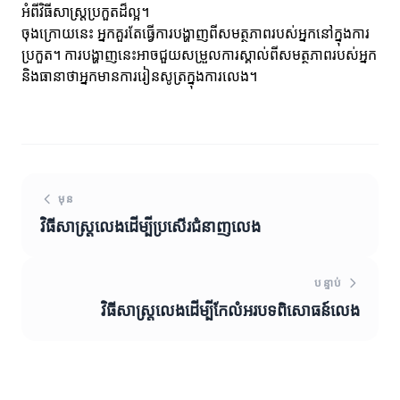
អំពីវិធីសាស្ត្រប្រកួតដ៏ល្អ។
ចុងក្រោយនេះ អ្នកគួរតែធ្វើការបង្ហាញពីសមត្ថភាពរបស់អ្នកនៅក្នុងការ
ប្រកួត។ ការបង្ហាញនេះអាចជួយសម្រួលការស្គាល់ពីសមត្ថភាពរបស់អ្នក
និងធានាថាអ្នកមានការរៀនសូត្រក្នុងការលេង។
មុន
វិធីសាស្ត្រលេងដើម្បីប្រសើរ​ជំនាញលេង
បន្ទាប់
វិធីសាស្ត្រលេងដើម្បីកែលំអរបទពិសោធន៍លេង