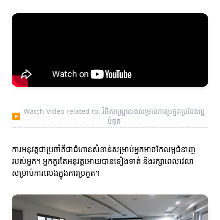
Watch Video related to: វិធីសាស្ត្រលេងសម្រាប់ការប្រកួតប្រជែងល្អ
▶
បំផុត
ការអនុវត្តជាប្រចាំគឺជាជំហានសំខាន់សម្រាប់អ្នកអាចកែលម្អជំនាញ
របស់អ្នក។ អ្នកគួរតែអនុវត្តអោយបានទៀងទាត់ និងរក្សាពេលវេលា
សម្រាប់ការលេងក្នុងការប្រកួត។