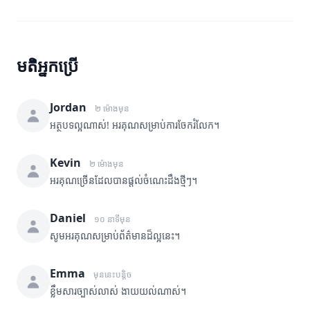
មតិអ្នកប្រើ
Jordan
២ ម៉ោងមុន
អត្ថបទល្អណាស់! អរគុណសម្រាប់ការចែករំលែក។
Kevin
២ ម៉ោងមុន
អរគុណច្រើនដែលបានផ្តល់ចំណេះដឹងថ្មីៗ។
Daniel
១០ នាទីមុន
សូមអរគុណសម្រាប់ព័ត៌មានដ៏ល្អនេះ។
Emma
មុននេះបន្តិច
ខ្លឹមសារច្បាស់លាស់ ងាយយល់ណាស់។