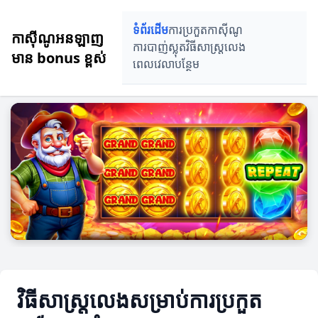
ទំព័រដើម
ការប្រកួតកាស៊ីណូ
កាស៊ីណូអនឡាញ
ការបាញ់ស្លុត
វិធីសាស្ត្រលេង
មាន bonus ខ្ពស់
ពេលវេលាបន្ថែម
វិធីសាស្ត្រលេងសម្រាប់ការប្រកួត