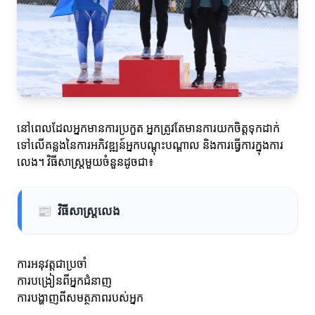
នៅពេលដែលអ្នកមានការប្រកួត អ្នកត្រូវតែមានការយកចិត្តទុកដាក់
ទៅលើគន្លងនៃការអភិវឌ្ឍន៍អ្នកបណ្តុះបណ្តាល និងការធ្វើការក្នុងការ
លេង។ វិធីសាស្ត្រមួយចំនួនដូចជា៖
📰
វិធីសាស្ត្រលេង
ការអនុវត្តជាប្រចាំ
ការបង្រៀនពីអ្នកជំនាញ
ការបង្ហាញពីសមត្ថភាពរបស់អ្នក