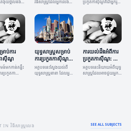
នុងពិភពវីដេអូ
សម្រាប់អ្នកលេង
សម្រាប់អ្នកលេង
តែងុយថ្កល់និង
វិធីសាស្ត្រដែលអ្នកលេង
ប្រកួតកាស៊ីណូគឺជាអ្នករួម
ាក់។ អត្ថបទនេះនឹង
អាចប្រើប្រាស់ដើម្បីទទួល
ចំណែកសំខាន់ក្នុងការ
គន្លឹះសម្រាប់អ្នក
បានភាពជោគជ័យក្នុងការ
លេង។ បទរៀននេះនឹង
ំណើរការនៅក្នុង
ប្រកួតកាស៊ីណូ។
បង្ហាញអ្នកពីសារៈសំខាន់
អូ។
នៃការប្រកួតកាស៊ីណូ និង
វិធីសាស្ត្រដែលអាចជួយ
អ្នកឈ្នះ។
ម្រាប់ការ
យុទ្ធសាស្ត្រសម្រាប់
ការយល់ដឹងអំពីការ
កាស៊ីណូ
ការប្រកួតកាស៊ីណូ:
ប្រកួតកាស៊ីណូ: យុទ្ធ
ការរៀនពីបទ
សាស្ត្រសម្រាប់អ្នក
មន៍មកកាន់គន្លឹះ
អត្ថបទនេះស្វែងយល់ពី
អត្ថបទនេះនិយាយអំពីយុទ្ធ
ពិសោធន៍លេង
ទាំងអស់គ្នា
ារប្រកួតកា
យុទ្ធសាស្ត្រនានា ដែលអ្នក
សាស្ត្រដែលអាចជួយអ្នក
បទអត្ថបទនេះនឹង
អាចអនុវត្តនៅពេល
ក្នុងការប្រកួតកាស៊ីណូ
ន្លឹះនិងយុទ្ធ
ប្រកួតកាស៊ីណូ ដើម្បីលើក
ដោយមានការយល់ដឹង
ែលអ្នកអាចអនុវត្ត
ស្ទួយប្រសិទ្ធភាពនៃការ
ច្បាស់
្កើនចំណូល។
លេងរបស់អ្នក។
SEE ALL SUBJECTS
 វិធីសាស្ត្រលេង