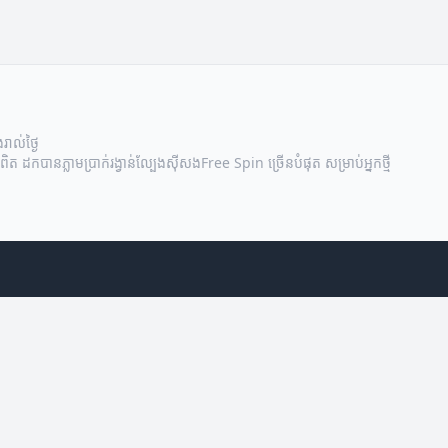
ាល់ថ្ងៃ
ពិត ដកបានភ្លាម
ប្រាក់រង្វាន់ល្បែងស៊ីសង
Free Spin ច្រើនបំផុត សម្រាប់អ្នកថ្មី
គ្រួសារ
របៀបអភិវឌ្ឍន៍ចិត្តវិជ្ជាជីវៈនៅពេលវេលាបន្ថែម