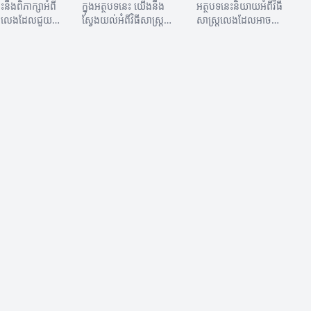
្សា
ការស្រាវជ្រាវ
ស្នេហ៍ពីការលេង
ះនឹងពិភាក្សាអំពី
ក្នុងអត្ថបទនេះ យើងនឹង
អត្ថបទនេះនិយាយអំពីវិធី
្ត្រលេងដែលជួយ
ស្វែងយល់អំពីវិធីសាស្ត្រ
សាស្ត្រលេងដែលអាច
រចូលរួមនិងការ
លេងដែលអាចជួយបង្កើត
បង្កើតការបន្សំស្នេហ៍និង
ដោយការលេង។
ការបង្រ្កាប និងការ
ការសិក្សា។
ស្រាវជ្រាវសម្រាប់កុមារ។