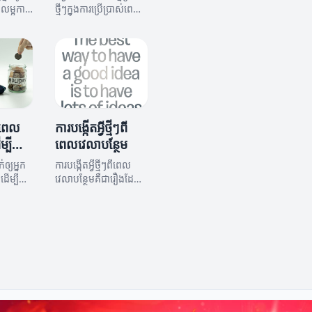
កែលម្អការ
ថ្មីៗក្នុងការប្រើប្រាស់ពេល
លាបន្ថែម
វេលាបន្ថែមរបស់អ្នក។
ស់ពេល
ការបង្កើតអ្វីថ្មីៗពី
្បី
ពេលវេលាបន្ថែម
មៃ
ឲ្យអ្នក
ការបង្កើតអ្វីថ្មីៗពីពេល
ើម្បីប្រើ
វេលាបន្ថែមគឺជារឿងដែល
ន្ថែមនៃ
អាចជួយដល់សុខភាពនិង
រមៃរបស់
ភាពរីកចម្រើនរបស់អ្នក។