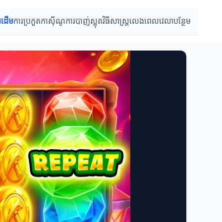
័រដើម
ការប្រកួតកាស៊ីណូ
ការបាញ់ស្លុត
វិធីសាស្ត្រលេង
ពេលវេលាបន្ថែម