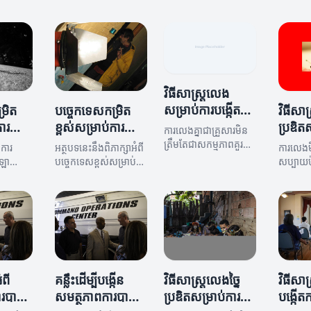
វិធីសាស្ត្រលេង
សម្រាប់ការបង្កើត
្រិត
បច្ចេកទេសកម្រិត
វិធីសាស
ក្រុមជាគ្រួសារ
ការ
ខ្ពស់សម្រាប់ការ
ប្រឌិត
ការលេងគ្នាជាគ្រួសារមិន
ងកីឡា
បាញ់ស្លុត
សម្រា
ត្រឹមតែជាសកម្មភាពគួរឱ្យ
ាការ
អត្ថបទនេះនឹងពិភាក្សាអំពី
ការលេងម
រំភើបប៉ុណ្ណោះទេ។ វានៅ
ីឡា
បច្ចេកទេសខ្ពស់សម្រាប់
សប្បាយប៉
ផ្តល់នូវឱកាសដ៏អស្ចារ្យ
បទនេះនឹង
ការបាញ់ស្លុតដែលអាច
ជាការសម
សម្រាប់ការបង្កើតក្រុមនិង
ស្ត្រ
ជួយអ្នកឲ្យក្លាយទៅជាអ្នក
ប្រយោជន៍ស
ការបង្កើតសមាធិភាពរវាង
ប់ការ
បាញ់ស្លុតដែលមាន
ដែរ។ អត្
សមាជិកនៃគ្រួសារ។
សមត្ថភាពកាន់តែប្រសើរ
អ្នកស្គាល
ឡើង។
ច្នៃប្រឌ
សម្រាក
ប្រសិទ្ធ
ពី
គន្លឹះដើម្បីបង្កើន
វិធីសាស្ត្រលេងច្នៃ
វិធីសា
ារបាញ់
សមត្ថភាពការបាញ់
ប្រឌិតសម្រាប់ការ
បង្កើតក