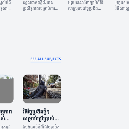
ស្លុត
អប់រំ
ការសិក
យល់អំពី
ទទួលបានគន្លឹះដ៏មាន
អត្ថបទនេះពិភាក្សាអំពីវិធី
អត្ថបទនេ
ធសាស្ត្រ
ប្រសិទ្ធភាពសម្រាប់ការ
សាស្ត្រលេងច្នៃប្រឌិត
វិធីសាស
អ្នកយល់
កែលម្អសមត្ថភាពការបាញ់
ដែលអាចប្រើប្រាស់
បង្កើតកា
របាញ់
ស្លុតរបស់អ្នក។
សម្រាប់ការអប់រំកុមារ។
សិក្សា
SEE ALL SUBJECTS
ត្ថភាព
វិធីច្នៃប្រឌិតថ្មីៗ
រាស់
សម្រាប់ប្រើប្រាស់
ថែម
ពេលវេលាបន្ថែម
អ្នកនូវ
ស្វែងយល់អំពីវិធីច្នៃប្រឌិត